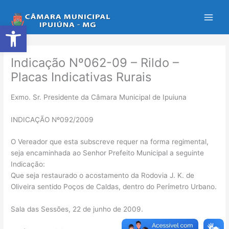
Ir
para
Abrir a barra de ferramentas
o
conteúdo
Indicação Nº062-09 – Rildo –
Placas Indicativas Rurais
Exmo. Sr. Presidente da Câmara Municipal de Ipuiuna
INDICAÇÃO Nº092/2009
O Vereador que esta subscreve requer na forma regimental,
seja encaminhada ao Senhor Prefeito Municipal a seguinte
Indicação:
Que seja restaurado o acostamento da Rodovia J. K. de
Oliveira sentido Poços de Caldas, dentro do Perímetro Urbano.
Sala das Sessões, 22 de junho de 2009.