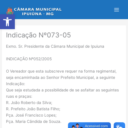
Ir
para
Abrir a barra de ferramentas
o
conteúdo
Indicação Nº073-05
Exmo. Sr. Presidente da Câmara Municipal de Ipuiuna
INDICAÇÃO Nº052/2005
O Vereador que esta subscreve requer na forma regimental,
seja encaminhada ao Senhor Prefeito Municipal, a seguinte
Indicação:
Que seja estudada a possibilidade de se asfaltar as seguintes
ruas e praças:
R. João Roberto da Silva;
R. Prefeito João Batista Filho;
Pça. José Francisco Lopes;
Pça. Maria Cândida de Souza.