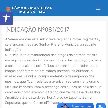
Ir
para
Abrir a barra de ferramentas
o
conteúdo
INDICAÇÃO Nº081/2017
A Vereadora que esta subscreve requer na forma regimental,
seja encaminhada ao Senhor Prefeito Municipal a seguinte
Indicação:
Que seja feita a manutenção dos braços da estrada mestre,
em regime de urgência, pois na maioria destes braços, é feito
a coleta dos alunos pelo ônibus do transporte escolar, e tais
braços encontram-se em estado precário, dificultando o
acesso dos veículos, comprometendo o desempenho dos
mesmos, que ficam sujeitos a avarias, isso sem mencionar o
fato que impossibilitará a presença dos alunos na sala de aula
deixo aqui como exemplo o trecho que vai da casa do senhor
Amarildo até a casa do senhor Aroldo do Lago no Bairro
Sepultura, que está com difícil acesso.