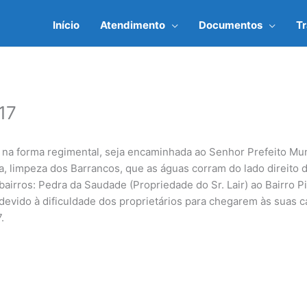
Início
Atendimento
Documentos
T
17
na forma regimental, seja encaminhada ao Senhor Prefeito Muni
da, limpeza dos Barrancos, que as águas corram do lado direito
 bairros: Pedra da Saudade (Propriedade do Sr. Lair) ao Bairro P
 devido à dificuldade dos proprietários para chegarem às suas c
.