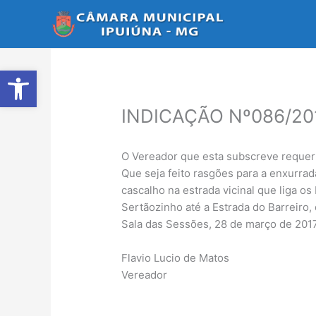
Ir
para
o
conteúdo
Abrir a barra de ferramentas
INDICAÇÃO Nº086/20
O Vereador que esta subscreve requer 
Que seja feito rasgões para a enxurra
cascalho na estrada vicinal que liga os
Sertãozinho até a Estrada do Barreiro,
Sala das Sessões, 28 de março de 2017
Flavio Lucio de Matos
Vereador