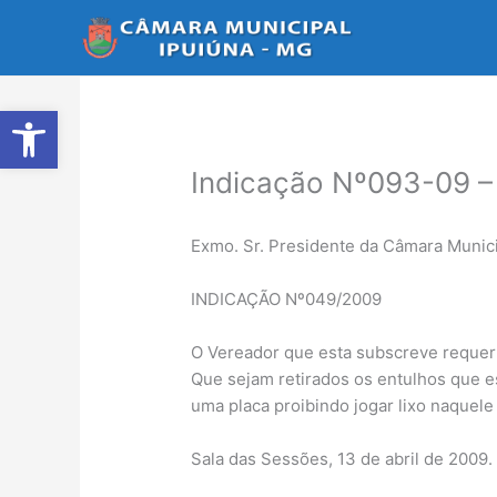
Ir
para
o
conteúdo
Abrir a barra de ferramentas
Indicação Nº093-09 – 
Exmo. Sr. Presidente da Câmara Munici
INDICAÇÃO Nº049/2009
O Vereador que esta subscreve requer 
Que sejam retirados os entulhos que e
uma placa proibindo jogar lixo naquele 
Sala das Sessões, 13 de abril de 2009.