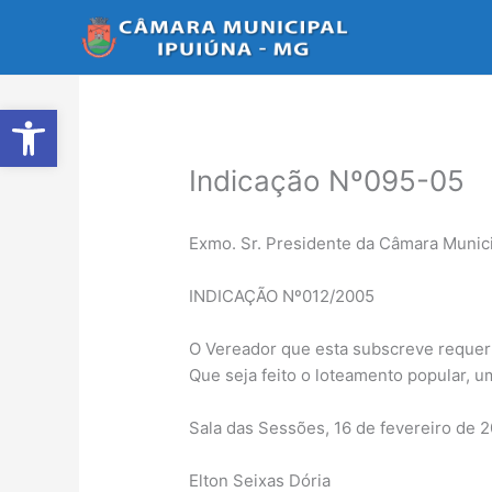
Ir
para
o
conteúdo
Abrir a barra de ferramentas
Indicação Nº095-05
Exmo. Sr. Presidente da Câmara Munici
INDICAÇÃO Nº012/2005
O Vereador que esta subscreve requer 
Que seja feito o loteamento popular, um
Sala das Sessões, 16 de fevereiro de 2
Elton Seixas Dória