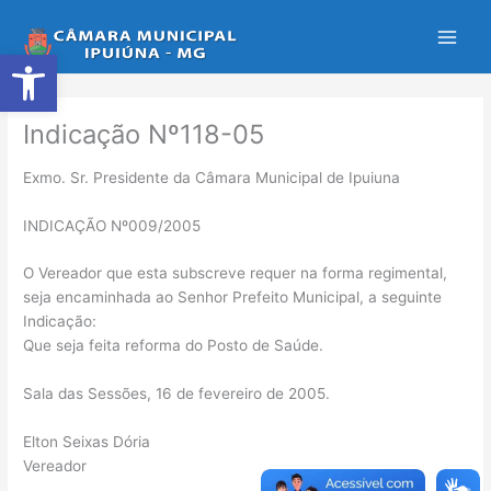
Ir
para
Abrir a barra de ferramentas
o
conteúdo
Indicação Nº118-05
Exmo. Sr. Presidente da Câmara Municipal de Ipuiuna
INDICAÇÃO Nº009/2005
O Vereador que esta subscreve requer na forma regimental,
seja encaminhada ao Senhor Prefeito Municipal, a seguinte
Indicação:
Que seja feita reforma do Posto de Saúde.
Sala das Sessões, 16 de fevereiro de 2005.
Elton Seixas Dória
Vereador