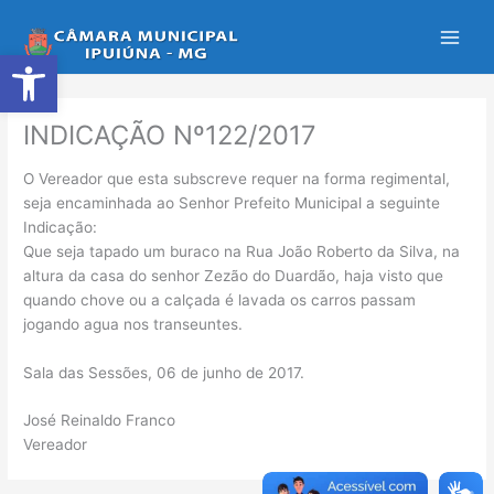
Ir
para
Abrir a barra de ferramentas
o
conteúdo
INDICAÇÃO Nº122/2017
O Vereador que esta subscreve requer na forma regimental,
seja encaminhada ao Senhor Prefeito Municipal a seguinte
Indicação:
Que seja tapado um buraco na Rua João Roberto da Silva, na
altura da casa do senhor Zezão do Duardão, haja visto que
quando chove ou a calçada é lavada os carros passam
jogando agua nos transeuntes.
Sala das Sessões, 06 de junho de 2017.
José Reinaldo Franco
Vereador