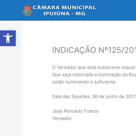
Ir
para
o
conteúdo
Abrir a barra de ferramentas
INDICAÇÃO Nº125/20
O Vereador que esta subscreve requer 
Que seja vistoriada a iluminação da R
estão iluminando o suficiente.
Sala das Sessões, 06 de junho de 2017
José Reinaldo Franco
Vereador