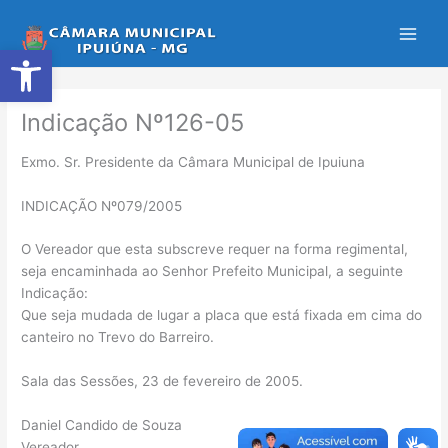
Ir
para
Abrir a barra de ferramentas
o
conteúdo
Indicação Nº126-05
Exmo. Sr. Presidente da Câmara Municipal de Ipuiuna
INDICAÇÃO Nº079/2005
O Vereador que esta subscreve requer na forma regimental,
seja encaminhada ao Senhor Prefeito Municipal, a seguinte
Indicação:
Que seja mudada de lugar a placa que está fixada em cima do
canteiro no Trevo do Barreiro.
Sala das Sessões, 23 de fevereiro de 2005.
Daniel Candido de Souza
Vereador