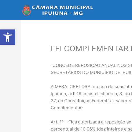
Ir
para
o
conteúdo
Abrir a barra de ferramentas
LEI COMPLEMENTAR Nº
“CONCEDE REPOSIÇÃO ANUAL NOS SU
SECRETÁRIOS DO MUNICÍPIO DE IPUIU
A MESA DIRETORA, no uso de suas atribu
Ipuiuna, art. 19, inciso I, alínea b, 3,
37, da Constituição Federal faz saber
Complementar:
Art. 1º – Fica autorizada a reposição a
percentual de 10,06% (dez inteiros e s