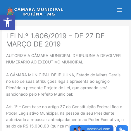
Ir
para
Abrir a barra de ferramentas
o
conteúdo
LEI N.º 1.606/2019 – DE 27 DE
MARÇO DE 2019
AUTORIZA A CÂMARA MUNICIPAL DE IPUIUNA A DEVOLVER
NUMERÁRIO AO EXECUTIVO MUNICIPAL.
A CÂMARA MUNICIPAL DE IPUIUNA, Estado de Minas Gerais,
no uso de suas atribuições legais apresenta ao Egrégio
Plenário o presente Projeto de Lei, que aprovado será
sancionado pelo Prefeito Municipal:
Art. 1º – Com base no artigo 37 da Constituição Federal fica o
Poder Legislativo Municipal, na pessoa de seu Presidente
autorizado a repassar antecipadamente ao Poder Executivo, o
saldo de R$ 15.000,00 (quinze mil reais) existente em caixa,