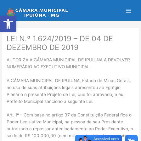
Ir
para
Abrir a barra de ferramentas
o
conteúdo
LEI N.º 1.624/2019 – DE 04 DE
DEZEMBRO DE 2019
AUTORIZA A CÂMARA MUNICIPAL DE IPUIUNA A DEVOLVER
NUMERÁRIO AO EXECUTIVO MUNICIPAL.
A CÂMARA MUNICIPAL DE IPUIUNA, Estado de Minas Gerais,
no uso de suas atribuições legais apresentou ao Egrégio
Plenário o presente Projeto de Lei, que foi aprovado, e eu,
Prefeito Municipal sanciono a seguinte Lei:
Art. 1º – Com base no artigo 37 da Constituição Federal fica o
Poder Legislativo Municipal, na pessoa de seu Presidente
autorizado a repassar antecipadamente ao Poder Executivo, o
saldo de R$ 100.000,00 (cem mil reais) existentes em caixa