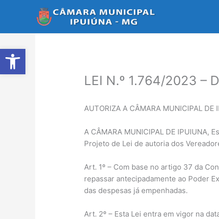
Ir
para
o
conteúdo
Abrir a barra de ferramentas
LEI N.º 1.764/2023 
AUTORIZA A CÂMARA MUNICIPAL DE 
A CÂMARA MUNICIPAL DE IPUIUNA, Estad
Projeto de Lei de autoria dos Vereadore
Art. 1º – Com base no artigo 37 da Con
repassar antecipadamente ao Poder Exe
das despesas já empenhadas.
Art. 2º – Esta Lei entra em vigor na da