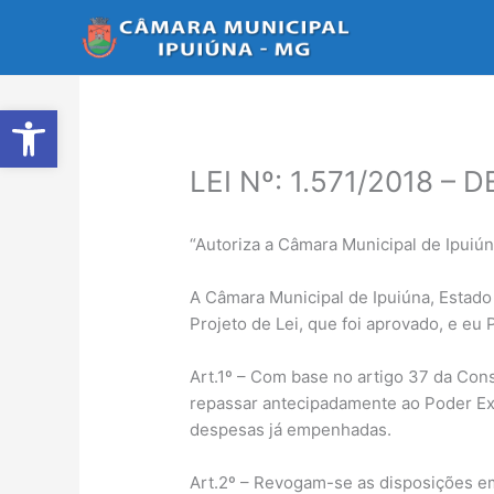
Ir
para
o
conteúdo
Abrir a barra de ferramentas
LEI Nº: 1.571/2018 – 
“Autoriza a Câmara Municipal de Ipuiún
A Câmara Municipal de Ipuiúna, Estado 
Projeto de Lei, que foi aprovado, e eu 
Art.1º – Com base no artigo 37 da Cons
repassar antecipadamente ao Poder Exe
despesas já empenhadas.
Art.2º – Revogam-se as disposições em 