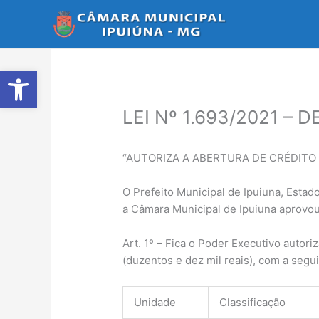
Ir
para
o
conteúdo
Abrir a barra de ferramentas
LEI Nº 1.693/2021 – 
“AUTORIZA A ABERTURA DE CRÉDITO
O Prefeito Municipal de Ipuiuna, Estad
a Câmara Municipal de Ipuiuna aprovou 
Art. 1º – Fica o Poder Executivo autor
(duzentos e dez mil reais), com a segui
Unidade
Classificação