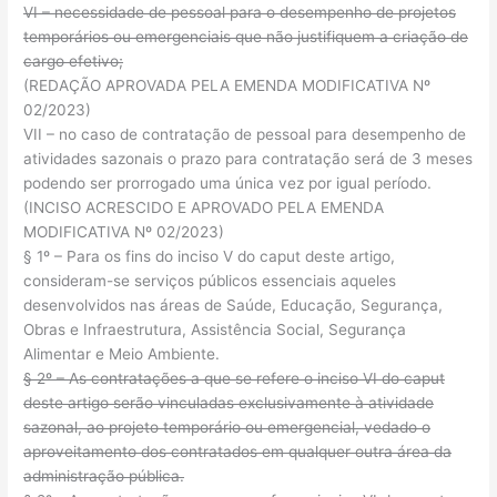
VI – necessidade de pessoal para o desempenho de projetos
temporários ou emergenciais que não justifiquem a criação de
cargo efetivo;
(REDAÇÃO APROVADA PELA EMENDA MODIFICATIVA Nº
02/2023)
VII – no caso de contratação de pessoal para desempenho de
atividades sazonais o prazo para contratação será de 3 meses
podendo ser prorrogado uma única vez por igual período.
(INCISO ACRESCIDO E APROVADO PELA EMENDA
MODIFICATIVA Nº 02/2023)
§ 1º – Para os fins do inciso V do caput deste artigo,
consideram-se serviços públicos essenciais aqueles
desenvolvidos nas áreas de Saúde, Educação, Segurança,
Obras e Infraestrutura, Assistência Social, Segurança
Alimentar e Meio Ambiente.
§ 2º – As contratações a que se refere o inciso VI do caput
deste artigo serão vinculadas exclusivamente à atividade
sazonal, ao projeto temporário ou emergencial, vedado o
aproveitamento dos contratados em qualquer outra área da
administração pública.