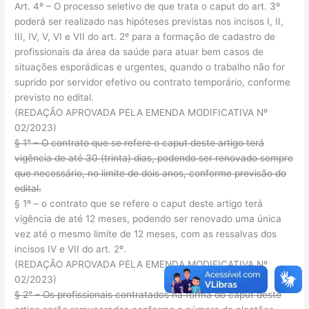
Art. 4º – O processo seletivo de que trata o caput do art. 3º
poderá ser realizado nas hipóteses previstas nos incisos I, II,
III, IV, V, VI e VII do art. 2º para a formação de cadastro de
profissionais da área da saúde para atuar bem casos de
situações esporádicas e urgentes, quando o trabalho não for
suprido por servidor efetivo ou contrato temporário, conforme
previsto no edital.
(REDAÇÃO APROVADA PELA EMENDA MODIFICATIVA Nº
02/2023)
§ 1° – O contrato que se refere o caput deste artigo terá
vigência de até 30 (trinta) dias, podendo ser renovado sempre
que necessário, no limite de dois anos, conforme previsão do
edital.
§ 1º – o contrato que se refere o caput deste artigo terá
vigência de até 12 meses, podendo ser renovado uma única
vez até o mesmo limite de 12 meses, com as ressalvas dos
incisos IV e VII do art. 2º.
(REDAÇÃO APROVADA PELA EMENDA MODIFICATIVA Nº
02/2023)
§ 2° – Os profissionais contratados na forma do caput deste