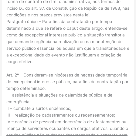
forma de contrato de direito administrativo, nos termos do
inciso IX, do art. 37, da Constituição da República de 1988, nas
condições e nos prazos previstos nesta lei.
Parágrafo único – Para fins da contratação por tempo
determinado a que se refere o caput deste artigo, entende-se
como de excepcional interesse público a situação transitória
que demande urgência na realização ou na manutenção de
serviço público essencial ou aquela em que a transitoriedade e
a excepcionalidade do evento não justifiquem a criação de
cargo efetivo.
Art. 2º – Consideram-se hipóteses de necessidade temporária
de excepcional interesse público, para fins de contratação por
tempo determinado:
I – assistência a situações de calamidade pública e de
emergência;
II – combate a surtos endêmicos;
III – realização de cadastramentos ou recenseamentos;
IV –
carência de pessoal em decorrência de afastamentos ou
licença de servidores ocupantes de cargos efetivos, quando o
serviço público não puder ser desempenhado a contento com