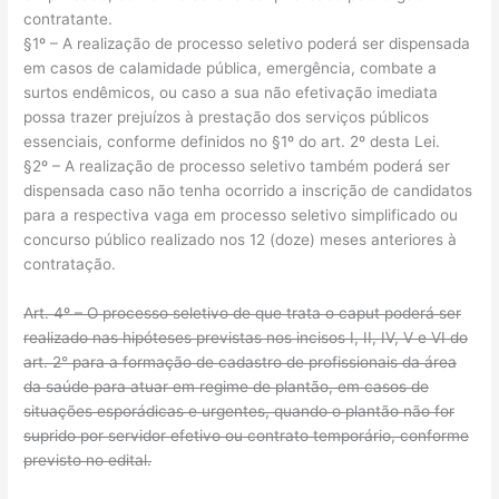
contratante.
§1º – A realização de processo seletivo poderá ser dispensada
em casos de calamidade pública, emergência, combate a
surtos endêmicos, ou caso a sua não efetivação imediata
possa trazer prejuízos à prestação dos serviços públicos
essenciais, conforme definidos no §1º do art. 2º desta Lei.
§2º – A realização de processo seletivo também poderá ser
dispensada caso não tenha ocorrido a inscrição de candidatos
para a respectiva vaga em processo seletivo simplificado ou
concurso público realizado nos 12 (doze) meses anteriores à
contratação.
Art. 4º – O processo seletivo de que trata o caput poderá ser
realizado nas hipóteses previstas nos incisos I, II, IV, V e VI do
art. 2° para a formação de cadastro de profissionais da área
da saúde para atuar em regime de plantão, em casos de
situações esporádicas e urgentes, quando o plantão não for
suprido por servidor efetivo ou contrato temporário, conforme
previsto no edital.