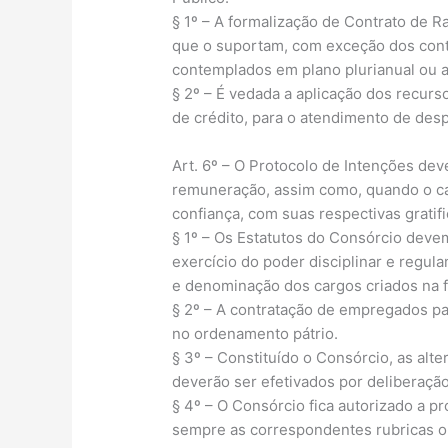
§ 1º – A formalização de Contrato de R
que o suportam, com exceção dos cont
contemplados em plano plurianual ou a 
§ 2º – É vedada a aplicação dos recurs
de crédito, para o atendimento de des
Art. 6º – O Protocolo de Intenções de
remuneração, assim como, quando o ca
confiança, com suas respectivas gratif
§ 1º – Os Estatutos do Consórcio devem,
exercício do poder disciplinar e regulam
e denominação dos cargos criados na 
§ 2º – A contratação de empregados pa
no ordenamento pátrio.
§ 3º – Constituído o Consórcio, as al
deverão ser efetivados por deliberaçã
§ 4º – O Consórcio fica autorizado a 
sempre as correspondentes rubricas o