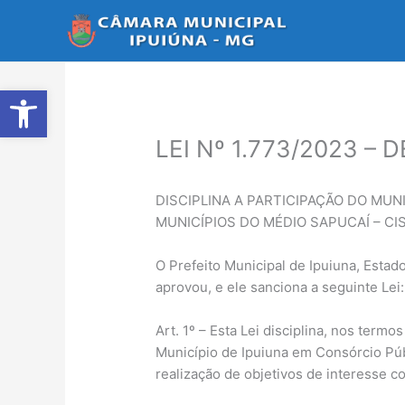
Ir
para
o
conteúdo
Abrir a barra de ferramentas
LEI Nº 1.773/2023 –
DISCIPLINA A PARTICIPAÇÃO DO MUN
MUNICÍPIOS DO MÉDIO SAPUCAÍ – CI
O Prefeito Municipal de Ipuiuna, Estad
aprovou, e ele sanciona a seguinte Lei:
Art. 1º – Esta Lei disciplina, nos termos
Município de Ipuiuna em Consórcio Pú
realização de objetivos de interesse 