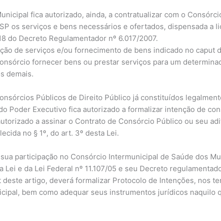
unicipal fica autorizado, ainda, a contratualizar com o Consórc
os serviços e bens necessários e ofertados, dispensada a licita
. 18 do Decreto Regulamentador nº 6.017/2007.
ação de serviços e/ou fornecimento de bens indicado no caput 
nsórcio fornecer bens ou prestar serviços para um determinad
os demais.
onsórcios Públicos de Direito Público já constituídos legalmen
o Poder Executivo fica autorizado a formalizar intenção de c
torizado a assinar o Contrato de Consórcio Público ou seu adit
cida no § 1º, do art. 3º desta Lei.
a sua participação no Consórcio Intermunicipal de Saúde dos Mu
 Lei e da Lei Federal nº 11.107/05 e seu Decreto regulamentado
 deste artigo, deverá formalizar Protocolo de Intenções, nos te
nicipal, bem como adequar seus instrumentos jurídicos naquilo