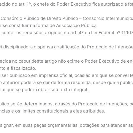
ecido no art. 1º, o chefe do Poder Executivo fica autorizado a 
e Consórcio Público de Direito Público – Consorcio Intermunici
se constituir na forma de Associação Pública.
conter os requisitos exigidos no art. 4º da Lei Federal nº 11.10
Lei disciplinadora dispensa a ratificação do Protocolo de Intenç
elecida no caput deste artigo não exime o Poder Executivo de e
o e fiscalização.
á ser publicado em imprensa oficial, ocasião em que se convert
o anterior poderá se dar de forma resumida, desde que a publica
em que se poderá obter seu texto integral.
úblico serão determinados, através do Protocolo de Intenções, 
as e os limites constitucionais a eles atribuídas.
nsignar, em suas peças orçamentárias, dotações para atender 