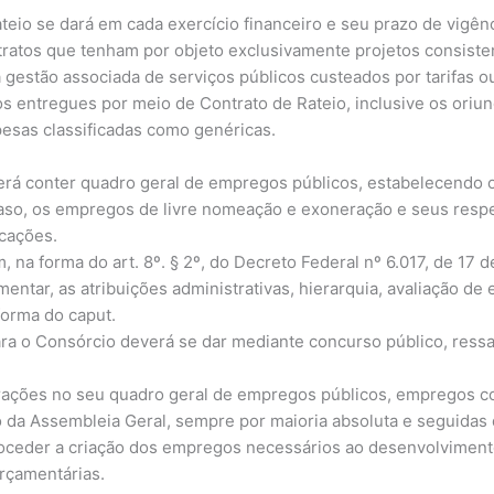
ateio se dará em cada exercício financeiro e seu prazo de vigên
ratos que tenham por objeto exclusivamente projetos consist
gestão associada de serviços públicos custeados por tarifas o
os entregues por meio de Contrato de Rateio, inclusive os ori
pesas classificadas como genéricas.
verá conter quadro geral de empregos públicos, estabelecendo 
so, os empregos de livre nomeação e exoneração e seus respec
icações.
 na forma do art. 8º. § 2º, do Decreto Federal nº 6.017, de 17 
entar, as atribuições administrativas, hierarquia, avaliação de e
forma do caput.
ra o Consórcio deverá se dar mediante concurso público, ress
terações no seu quadro geral de empregos públicos, empregos c
o da Assembleia Geral, sempre por maioria absoluta e seguidas 
proceder a criação dos empregos necessários ao desenvolviment
rçamentárias.