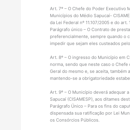
Art. 7º – O Chefe do Poder Executivo M
Municípios do Médio Sapucaí- CISAMESP 
da Lei Federal nº 11.107/2005 e do art
Parágrafo único – O Contrato de prest
preferencialmente, sempre quando o co
impedir que sejam eles custeados pel
Art. 8º – O ingresso do Município em C
norma, sendo que neste caso o Chefe d
Geral do mesmo e, se aceita, também au
mantendo-se a obrigatoriedade estabele
Art. 9º – O Município deverá adequar 
Sapucaí (CISAMESP), aos ditames desta
Parágrafo Único – Para os fins do caput
dispensada sua ratificação por Lei Mu
os Consórcios Públicos.