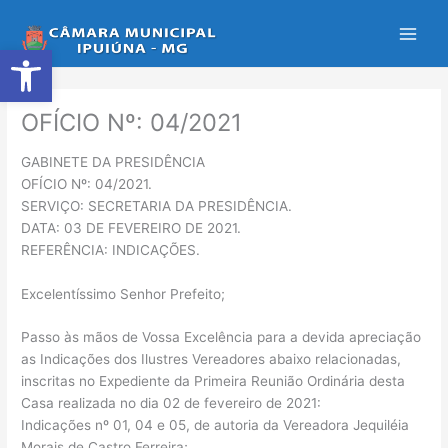
Ir
para
Abrir a barra de ferramentas
o
conteúdo
OFÍCIO Nº: 04/2021
GABINETE DA PRESIDÊNCIA
OFÍCIO Nº: 04/2021.
SERVIÇO: SECRETARIA DA PRESIDÊNCIA.
DATA: 03 DE FEVEREIRO DE 2021.
REFERÊNCIA: INDICAÇÕES.
Excelentíssimo Senhor Prefeito;
Passo às mãos de Vossa Excelência para a devida apreciação
as Indicações dos Ilustres Vereadores abaixo relacionadas,
inscritas no Expediente da Primeira Reunião Ordinária desta
Casa realizada no dia 02 de fevereiro de 2021:
Indicações nº 01, 04 e 05, de autoria da Vereadora Jequiléia
Morais de Castro Ferreira;