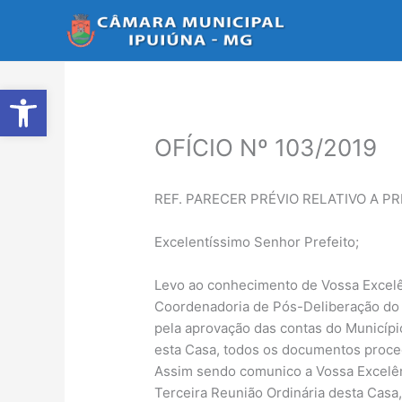
Ir
para
o
conteúdo
Abrir a barra de ferramentas
OFÍCIO Nº 103/2019
REF. PARECER PRÉVIO RELATIVO A PR
Excelentíssimo Senhor Prefeito;
Levo ao conhecimento de Vossa Excelê
Coordenadoria de Pós-Deliberação do 
pela aprovação das contas do Municípi
esta Casa, todos os documentos proce
Assim sendo comunico a Vossa Excelênc
Terceira Reunião Ordinária desta Casa