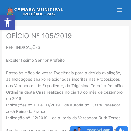
Ir
para
Abrir a barra de ferramentas
o
conteúdo
OFÍCIO Nº 105/2019
REF. INDICAÇÕES.
Excelentíssimo Senhor Prefeito;
Passo às mãos de Vossa Excelência para a devida avaliação,
as Indicações abaixo relacionadas inscritas nas Proposições
dos Vereadores do Expediente, da Trigésima Terceira Reunião
Ordinária desta Casa realizada no dia 10 do mês de dezembro
de 2019:
Indicações nº 110 e 111/2019 – de autoria do Ilustre Vereador
José Reinaldo Franco;
Indicação nº 112/2019 – de autoria da Vereadora Ruth Torres.
Sendo o que me apresenta, no ensejo reafirmo a expressão do