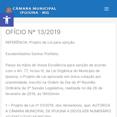
Ir
para
Abrir a barra de ferramentas
o
conteúdo
OFÍCIO Nº 13/2019
REFERÊNCIA: Projeto de Lei para sanção.
Excelentíssimo Senhor Prefeito;
Passo às mãos de Vossa Excelência para sanção de acordo
com o Art. 77, Inciso III, da Lei Orgânica do Município de
Ipuiuna, o Projeto de Lei aprovado em única votação por
unanimidade, inscrito na Ordem do Dia da 4ª Reunião
Ordinária da 3ª Sessão Legislativa, realizada no dia 26 de
fevereiro de 2019, às 19h00min:
1 – Projeto de Lei nº 01/2019, dos Vereadores, que: AUTORIZA
A CÂMARA MUNICIPAL DE IPUIUNA A DEVOLVER NUMERÁRIO
AO EXECUTIVO MUNICIPAL.