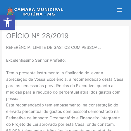
Ir
para
Abrir a barra de ferramentas
o
conteúdo
OFÍCIO Nº 28/2019
REFERÊNCIA: LIMITE DE GASTOS COM PESSOAL.
Excelentíssimo Senhor Prefeito;
Tem o presente instrumento, a finalidade de levar a
apreciação de Vossa Excelência, a recomendação desta Casa
para as necessárias providências do Executivo, quanto a
medidas para a redução do percentual atual dos gastos com
pessoal.
Esta recomendação tem embasamento, na constatação do
elevado percentual de gastos com pessoal demonstrado na
Estimativa de Impacto Orçamentário e Financeiro integrante
do Projeto de Lei aprovado por esta Casa, onde constam:
53,90% (cinquenta e três vírgula noventa por cento) da