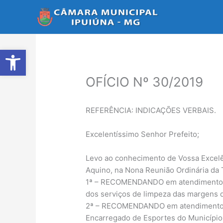
Ir
para
o
conteúdo
Abrir a barra de ferramentas
OFÍCIO Nº 30/2019
REFERÊNCIA: INDICAÇÕES VERBAIS.
Excelentíssimo Senhor Prefeito;
Levo ao conhecimento de Vossa Excelên
Aquino, na Nona Reunião Ordinária da T
1ª – RECOMENDANDO em atendimento a s
dos serviços de limpeza das margens d
2ª – RECOMENDANDO em atendimento a s
Encarregado de Esportes do Município,