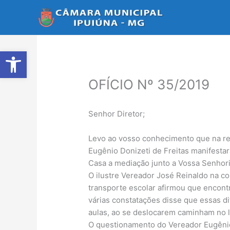
Ir
para
o
conteúdo
Abrir a barra de ferramentas
OFÍCIO Nº 35/2019
Senhor Diretor;
Levo ao vosso conhecimento que na reun
Eugênio Donizeti de Freitas manifesta
Casa a mediação junto a Vossa Senhori
O ilustre Vereador José Reinaldo na c
transporte escolar afirmou que encont
várias constatações disse que essas di
aulas, ao se deslocarem caminham no le
O questionamento do Vereador Eugênio 