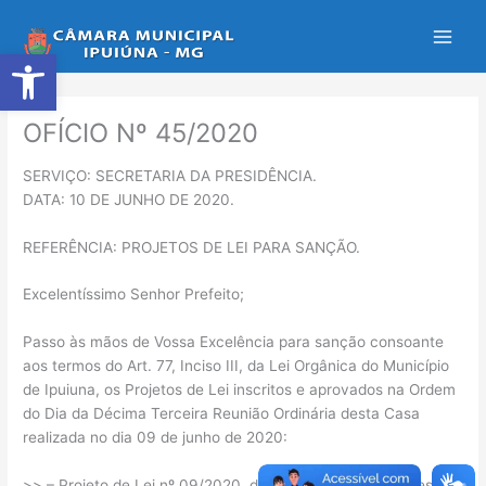
Ir
para
Abrir a barra de ferramentas
o
conteúdo
OFÍCIO Nº 45/2020
SERVIÇO: SECRETARIA DA PRESIDÊNCIA.
DATA: 10 DE JUNHO DE 2020.
REFERÊNCIA: PROJETOS DE LEI PARA SANÇÃO.
Excelentíssimo Senhor Prefeito;
Passo às mãos de Vossa Excelência para sanção consoante
aos termos do Art. 77, Inciso III, da Lei Orgânica do Município
de Ipuiuna, os Projetos de Lei inscritos e aprovados na Ordem
do Dia da Décima Terceira Reunião Ordinária desta Casa
realizada no dia 09 de junho de 2020:
>> – Projeto de Lei nº 09/2020, de autoria dos Vereadores;