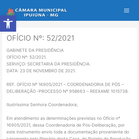
Ir
para
Abrir a barra de ferramentas
o
conteúdo
OFÍCIO Nº: 52/2021
GABINETE DA PRESIDÊNCIA
OFÍCIO Nº: 52/2021.
SERVIÇO: SECRETARIA DA PRESIDÊNCIA.
DATA: 23 DE NOVEMBRO DE 2021.
REF. OFÍCIO Nº 16905/2021 – COORDENADORIA DE PÓS –
DELIBERAÇÃO -PROCESSO Nº 958663 – REEXAME 1015738.
Ilustríssima Senhora Coordenadora;
Em atendimento as determinações previstas no Ofício nº
16905/2021, dessa Coordenadoria de Pós-Deliberação, por
este instrumento envio toda a documentação proveniente do
julgamento pelo Plenário desta Casa, do Projeto de Resolução