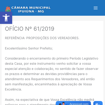
Ir
para
Abrir a barra de ferramentas
o
conteúdo
OFÍCIO Nº 61/2019
REFERÊNCIA: PROPOSIÇÕES DOS VEREADORES.
Excelentíssimo Senhor Prefeito;
Considerando o encerramento do primeiro Período Legislativo
desta Casa, por este instrumento venho solicitar a vossa
especial atenção e colaboração, no sentido de fazer observar
os prazos e determinar as devidas providências para o
atendimento aos Requerimentos dos Vereadores, até então
sem manifestação, encaminhados à apreciação de Vossa
Excelência.
Assim, na expectativa de que Vossa Excelência não medirá
esforços para o atendimento desta solicitação, no ensejo