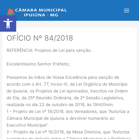
Ir
para
Abrir a barra de ferramentas
o
conteúdo
OFÍCIO Nº 84/2018
REFERÊNCIA: Projetos de Lei para sanção.
Excelentíssimo Senhor Prefeito;
Passamos às mãos de Vossa Excelência para sanção de
acordo com o Art. 77, Inciso III, da Lei Orgânica do Município
de Ipuiuna, os Projetos de Lei aprovados, inscritos na Ordem
do Dia, da 25ª Reunião Ordinária, da 2ª Sessão Legislativa,
realizada no dia 23 de outubro de 2018, às 19h00min:
1 – Projeto de Lei nº 19/2018, dos Vereadores, que “Autoriza a
Câmara Municipal de Ipuiuna a devolver numerário ao
Executivo Municipal”.
2 – Projeto de Lei nº 15/2018, da Mesa Diretora, que “Autoriza
a permuta de imóveis entre a Câmara Municipal e a Prefeitura