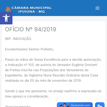
Ir
para
Abrir a barra de ferramentas
o
conteúdo
OFÍCIO Nº 94/2019
REF. INDICAÇÃO.
Excelentíssimo Senhor Prefeito;
Passo às mãos de Vossa Excelência para a devida apreciação,
a Indicação nº 105, de autoria do Vereador Eugênio Donizeti
de Freitas inscrita nas Proposições dos Vereadores do
Expediente, da Vigésima Nona Reunião Ordinária desta Casa
realizada no dia 05 do mês de novembro de 2019.
Sendo o que me apresenta, no ensejo reafirmo a expressão do
meu apreço e consideração.
Atenciosamente;