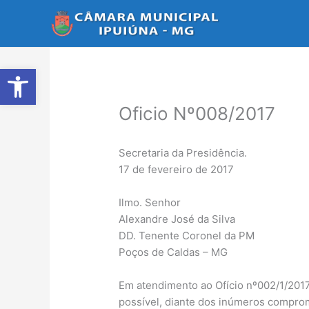
Ir
para
o
conteúdo
Abrir a barra de ferramentas
Oficio Nº008/2017
Secretaria da Presidência.
17 de fevereiro de 2017
Ilmo. Senhor
Alexandre José da Silva
DD. Tenente Coronel da PM
Poços de Caldas – MG
Em atendimento ao Ofício nº002/1/201
possível, diante dos inúmeros comprom