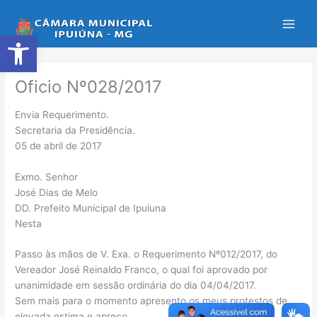
Ir
para
Abrir a barra de ferramentas
o
conteúdo
Oficio Nº028/2017
Envia Requerimento.
Secretaria da Presidência.
05 de abril de 2017
Exmo. Senhor
José Dias de Melo
DD. Prefeito Municipal de Ipuiuna
Nesta
Passo às mãos de V. Exa. o Requerimento Nº012/2017, do
Vereador José Reinaldo Franco, o qual foi aprovado por
unanimidade em sessão ordinária do dia 04/04/2017.
Sem mais para o momento apresento os meus protestos de
elevada estima e apreço.