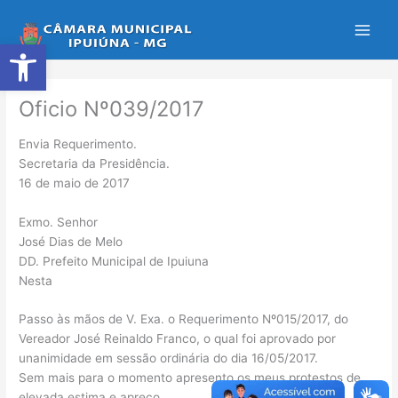
Ir
para
Abrir a barra de ferramentas
o
conteúdo
Oficio Nº039/2017
Envia Requerimento.
Secretaria da Presidência.
16 de maio de 2017
Exmo. Senhor
José Dias de Melo
DD. Prefeito Municipal de Ipuiuna
Nesta
Passo às mãos de V. Exa. o Requerimento Nº015/2017, do
Vereador José Reinaldo Franco, o qual foi aprovado por
unanimidade em sessão ordinária do dia 16/05/2017.
Sem mais para o momento apresento os meus protestos de
elevada estima e apreço.