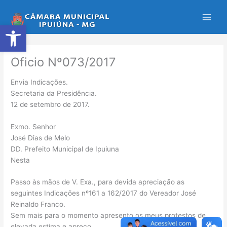
Ir
para
Abrir a barra de ferramentas
o
conteúdo
Oficio Nº073/2017
Envia Indicações.
Secretaria da Presidência.
12 de setembro de 2017.
Exmo. Senhor
José Dias de Melo
DD. Prefeito Municipal de Ipuiuna
Nesta
Passo às mãos de V. Exa., para devida apreciação as
seguintes Indicações nº161 a 162/2017 do Vereador José
Reinaldo Franco.
Sem mais para o momento apresento os meus protestos de
elevada estima e apreço.