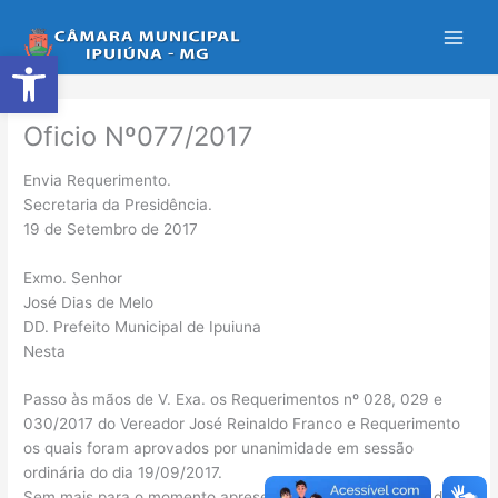
Ir
para
Abrir a barra de ferramentas
o
conteúdo
Oficio Nº077/2017
Envia Requerimento.
Secretaria da Presidência.
19 de Setembro de 2017
Exmo. Senhor
José Dias de Melo
DD. Prefeito Municipal de Ipuiuna
Nesta
Passo às mãos de V. Exa. os Requerimentos nº 028, 029 e
030/2017 do Vereador José Reinaldo Franco e Requerimento
os quais foram aprovados por unanimidade em sessão
ordinária do dia 19/09/2017.
Sem mais para o momento apresento os meus protestos de