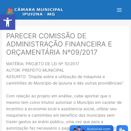
Ir
para
Abrir a barra de ferramentas
o
conteúdo
PARECER COMISSÃO DE
ADMINISTRAÇÃO FINANCEIRA E
ORÇAMENTÁRIA Nº09/2017
MATÉRIA: PROJETO DE LEI Nº 10/2017
AUTOR: PREFEITO MUNICIPAL
ASSUNTO: “Dispõe sobre a utilização de máquinas e
caminhões do Município de Ipuiuna e dás outras providências”.
Com relação ao projeto em análise, cabe apontar que o
mesmo tem como intuitor autorizar o Muncípio em carater de
incentivo à economia local e assistencia social, utilizar seu
maquinário e caminhões em benefício dos municípes sem
trazer gastos ao erário público, uma vez que para a
autorização faz necessário o pagamento dos valores descritos