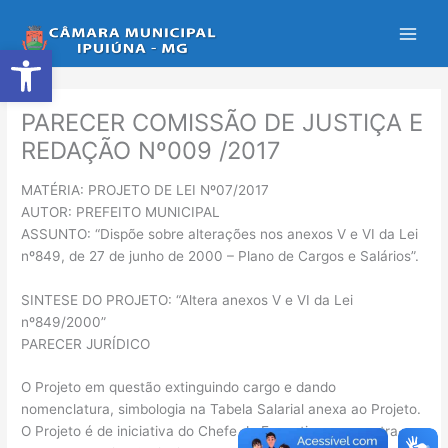
Ir
para
Abrir a barra de ferramentas
o
conteúdo
PARECER COMISSÃO DE JUSTIÇA E
REDAÇÃO Nº009 /2017
MATÉRIA: PROJETO DE LEI Nº07/2017
AUTOR: PREFEITO MUNICIPAL
ASSUNTO: “Dispõe sobre alterações nos anexos V e VI da Lei
nº849, de 27 de junho de 2000 – Plano de Cargos e Salários”.
SINTESE DO PROJETO: “Altera anexos V e VI da Lei
nº849/2000”
PARECER JURÍDICO
O Projeto em questão extinguindo cargo e dando
nomenclatura, simbologia na Tabela Salarial anexa ao Projeto.
O Projeto é de iniciativa do Chefe do Executivo e encontra-se