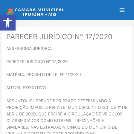
Ir
para
Abrir a barra de ferramentas
o
conteúdo
PARECER JURÍDICO N° 17/2020
ASSESSORIA JURÍDICA
PARECER JURÍDICO N° 17/2020
MATÉRIA: PROJETO DE LEI N° 11/2020
AUTOR: EXECUTIVO.
ASSUNTO: “SUSPENDE POR PRAZO DETERMINADO A
PROIBIÇÃO IMPOSTA PELA LEI MUNICIPAL Nº 1.630, DE 1º DE
ABRIL DE 2020, QUE PROÍBE A CIRCULAÇÃO DE VEÍCULOS
CLASSIFICADOS COMO BITRENS, TREMINHÕES E
SIMILARES, NAS ESTRADAS VICINAIS DO MUNICÍPIO DE
IPUIUNA E CONTÉM OUTRAS PROVIDÊNCIAS”.