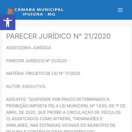
Ir
para
Abrir a barra de ferramentas
o
conteúdo
PARECER JURÍDICO N° 21/2020
ASSESSORIA JURÍDICA
PARECER JURÍDICO N° 21/2020
MATÉRIA: PROJETO DE LEI N° 17/2020
AUTOR: EXECUTIVO.
ASSUNTO: “SUSPENDE POR PRAZO DETERMINADO A
PROIBIÇÃO IMPOSTA PELA LEI MUNICIPAL Nº 1.630, DE 1º DE
ABRIL DE 2020, QUE PROÍBE A CIRCULAÇÃO DE VEÍCULOS
CLASSIFICADOS COMO BITRENS, TREMINHÕES E
SIMILARES, NAS ESTRADAS VICINAIS DO MUNICÍPIO DE
IPUIUNA E CONTÉM OUTRAS PROVIDÊNCIAS”.