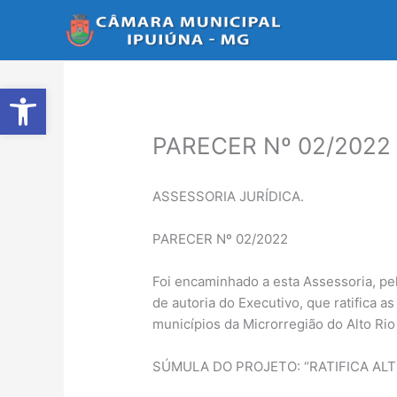
Ir
para
o
conteúdo
Abrir a barra de ferramentas
PARECER Nº 02/2022
ASSESSORIA JURÍDICA.
PARECER Nº 02/2022
Foi encaminhado a esta Assessoria, pel
de autoria do Executivo, que ratifica 
municípios da Microrregião do Alto Rio
SÚMULA DO PROJETO: “RATIFICA AL