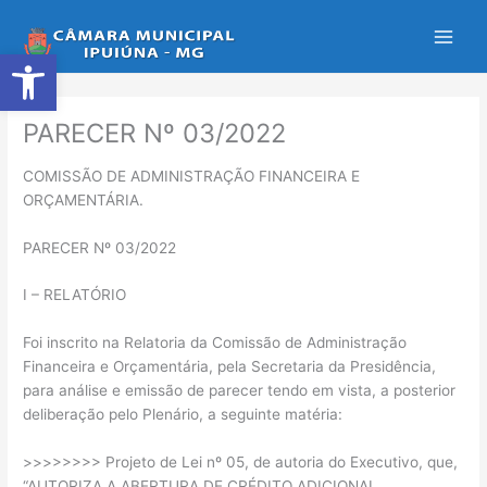
Ir
para
Abrir a barra de ferramentas
o
conteúdo
PARECER Nº 03/2022
COMISSÃO DE ADMINISTRAÇÃO FINANCEIRA E
ORÇAMENTÁRIA.
PARECER Nº 03/2022
I – RELATÓRIO
Foi inscrito na Relatoria da Comissão de Administração
Financeira e Orçamentária, pela Secretaria da Presidência,
para análise e emissão de parecer tendo em vista, a posterior
deliberação pelo Plenário, a seguinte matéria:
>>>>>>>> Projeto de Lei nº 05, de autoria do Executivo, que,
“AUTORIZA A ABERTURA DE CRÉDITO ADICIONAL