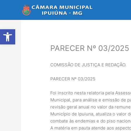
Ir
para
o
conteúdo
Abrir a barra de ferramentas
PARECER Nº 03/2025
COMISSÃO DE JUSTIÇA E REDAÇÃO.
PARECER Nº 03/2025
Foi inscrito nesta relatoria pela Asses
Municipal, para análise e emissão de p
revisão geral anual no valor da remun
Município de Ipuiuna, atualiza o valor 
combate às endemias e do piso naciona
A matéria em pauta atende aos aspectos 