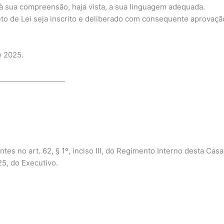
à sua compreensão, haja vista, a sua linguagem adequada.
to de Lei seja inscrito e deliberado com consequente aprovação
e 2025.
___________________
s no art. 62, § 1º, inciso III, do Regimento Interno desta Ca
5, do Executivo.
________