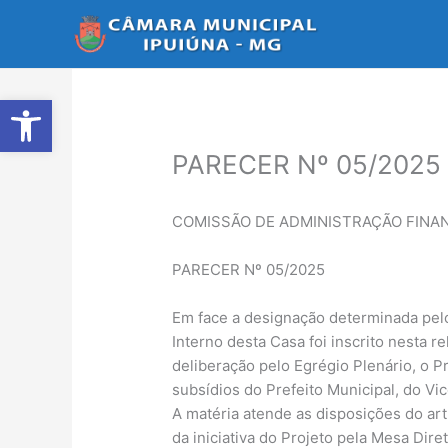
Ir
para
o
conteúdo
Abrir a barra de ferramentas
PARECER Nº 05/2025
COMISSÃO DE ADMINISTRAÇÃO FINAN
PARECER Nº 05/2025
Em face a designação determinada pelo
Interno desta Casa foi inscrito nesta r
deliberação pelo Egrégio Plenário, o P
subsídios do Prefeito Municipal, do Vi
A matéria atende as disposições do art. 
da iniciativa do Projeto pela Mesa Dir