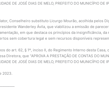
IDADE DE JOSÉ DIAS DE MELO, PREFEITO DO MUNICÍPIO DE I
ator, Conselheiro substituto Licurgo Mourão, acolhida pelos D
Presidente Wanderley Ávila, que viabilizou a emissão de parece
entação, em que destaca os princípios da insignificância, da r
bertos sem cobertura legal e sem recursos disponíveis represe
s do art. 62, § 1º, inciso II, do Regimento Interno desta Casa
a Mesa Diretora, que “APROVA A PRESTAÇÃO DE CONTAS DO MU
IDADE DE JOSÉ DIAS DE MELO, PREFEITO DO MUNICÍPIO DE I
e 2023.
_________