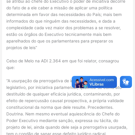
se atribui ao chefe do Executivo o poder de iniciativa decorre
do fato de a ele caber a missão de aplicar uma política
determinada em favor das necessidades do País; mais bem
informados do que ninguém das necessidades, e dada a
complexidade cada vez maior dos problemas a se resolver,
estão os órgãos do Executivo tecnicamente mais bem
aparelhados do que os parlamentares para preparar os
projetos de leis”
Celso de Melo na ADI 2.364 em que foi relator, consagrou
que:
“A usurpação da prerrogativa de instaurar o processo
legislativo, por iniciativa parlamentar, qualifica-se como ato
destituído de qualquer eficácia jurídica, contaminando, por
efeito de repercussão causal prospectiva, a própria validade
constitucional da norma que dele resulte. Precedentes.
Doutrina. Nem mesmo eventual aquiescência do Chefe do
Poder Executivo mediante sanção, expressa ou tácita, do
projeto de lei, ainda quando dele seja a prerrogativa usurpada,
tem o condão de sanar esse defeito jurídico radical.