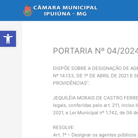
Ir
para
o
conteúdo
Abrir a barra de ferramentas
PORTARIA Nº 04/2024
DISPÕE SOBRE A DESIGNAÇÃO DE AG
Nº 14.133, DE 1º DE ABRIL DE 2021
PROVIDÊNCIAS”.
JEQUILÉIA MORAIS DE CASTRO FERREIRA,
legais, conferidas pelo art. 211, inciso
2021, e Lei Municipal nº 1.742, de 04 d
RESOLVE:
Art. 1º – Designar os agentes público