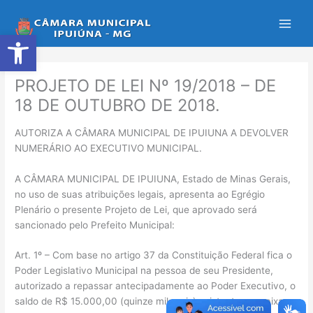
Ir
para
Abrir a barra de ferramentas
o
conteúdo
PROJETO DE LEI Nº 19/2018 – DE
18 DE OUTUBRO DE 2018.
AUTORIZA A CÂMARA MUNICIPAL DE IPUIUNA A DEVOLVER
NUMERÁRIO AO EXECUTIVO MUNICIPAL.
A CÂMARA MUNICIPAL DE IPUIUNA, Estado de Minas Gerais,
no uso de suas atribuições legais, apresenta ao Egrégio
Plenário o presente Projeto de Lei, que aprovado será
sancionado pelo Prefeito Municipal:
Art. 1º – Com base no artigo 37 da Constituição Federal fica o
Poder Legislativo Municipal na pessoa de seu Presidente,
autorizado a repassar antecipadamente ao Poder Executivo, o
saldo de R$ 15.000,00 (quinze mil reais) existente em caixa,