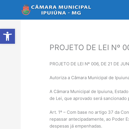
Ir
para
o
conteúdo
Abrir a barra de ferramentas
PROJETO DE LEI Nº 0
PROJETO DE LEI Nº 006, DE 21 DE JU
Autoriza a Câmara Municipal de Ipuiun
A Câmara Municipal de Ipuiuna, Estado 
de Lei, que aprovado será sancionado p
Art. 1º – Com base no artigo 37 da Cons
repassar antecipadamente, ao Poder Ex
despesas já empenhadas.