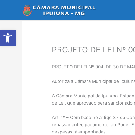
Ir
para
o
conteúdo
Abrir a barra de ferramentas
PROJETO DE LEI Nº 0
PROJETO DE LEI Nº 004, DE 30 DE MA
Autoriza a Câmara Municipal de Ipuiun
A Câmara Municipal de Ipuiuna, Estado 
de Lei, que aprovado será sancionado p
Art. 1º – Com base no artigo 37 da Cons
repassar antecipadamente, ao Poder Ex
despesas já empenhadas.