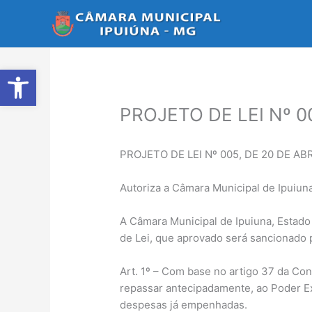
Ir
para
o
conteúdo
Abrir a barra de ferramentas
PROJETO DE LEI Nº 00
PROJETO DE LEI Nº 005, DE 20 DE ABR
Autoriza a Câmara Municipal de Ipuiun
A Câmara Municipal de Ipuiuna, Estado 
de Lei, que aprovado será sancionado p
Art. 1º – Com base no artigo 37 da Cons
repassar antecipadamente, ao Poder Ex
despesas já empenhadas.